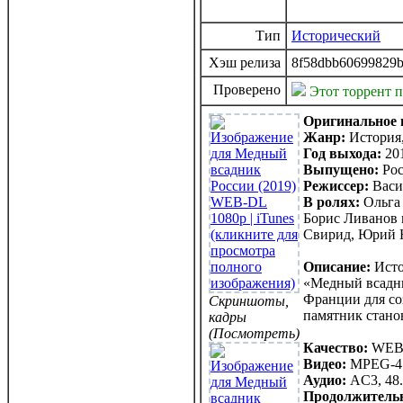
Тип
Исторический
Хэш релиза
8f58dbb60699829b
Проверено
Этот торрент 
Оригинальное 
Жанр:
История,
Год выхода:
20
Выпущено:
Рос
Режиссер:
Васи
В ролях:
Ольга 
Борис Ливанов 
Свирид, Юрий 
Описание:
Исто
«Медный всадни
Франции для со
Скриншоты,
памятник стано
кадры
(Посмотреть)
Качество:
WEB-
Видео:
MPEG-4 
Аудио:
AC3, 48.
Продолжитель