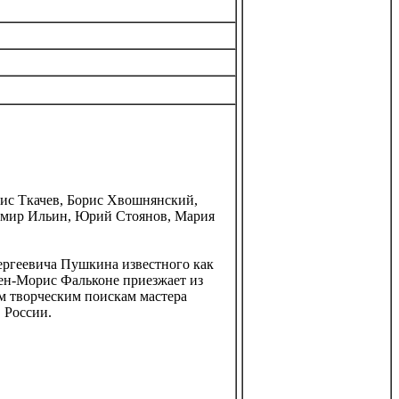
нис Ткачев, Борис Хвошнянский,
димир Ильин, Юрий Стоянов, Мария
ергеевича Пушкина известного как
ен-Морис Фальконе приезжает из
м творческим поискам мастера
 России.