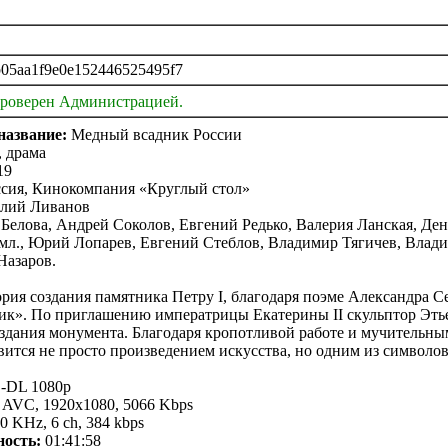
05aa1f9e0e152446525495f7
проверен Администрацией.
название:
Медный всадник России
 драма
19
сия, Кинокомпания «Круглый стол»
лий Ливанов
Белова, Андрей Соколов, Евгений Редько, Валерия Ланская, Де
мл., Юрий Лопарев, Евгений Стеблов, Владимир Тягичев, Вла
Назаров.
рия создания памятника Петру I, благодаря поэме Александра С
к». По приглашению императрицы Екатерины II скульптор Эть
здания монумента. Благодаря кропотливой работе и мучительны
вится не просто произведением искусства, но одним из символов
DL 1080p
AVC, 1920x1080, 5066 Kbps
0 KHz, 6 ch, 384 kbps
ность:
01:41:58