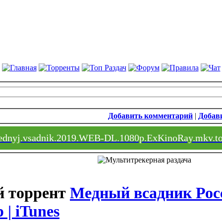
Добавить комментарий
|
Добави
ednyj.vsadnik.2019.WEB-DL.1080p.ExKinoRay.mkv.to
Медный всадник Рос
 | iTunes