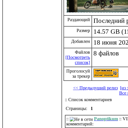
Раздающий
Последний р
Размер
14.57 GB (1
Добавлен
18 июня 202
Файлов
8 файлов
[Посмотреть
список]
Проголосуй
за трекер
<< Предыдущий релиз
[из 
Все
:: Список комментариев
Страницы:
1
::
Panoptikum
:: VI
комментарий: