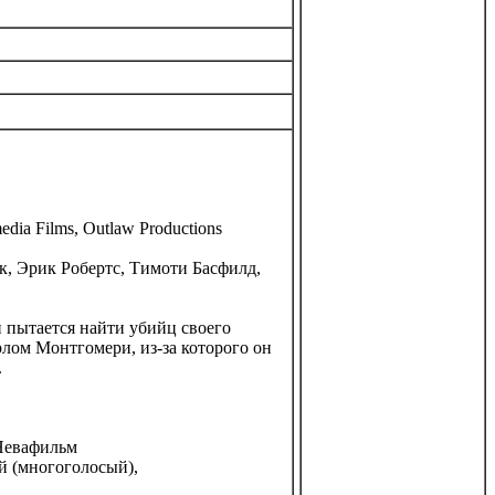
edia Films, Outlaw Productions
, Эрик Робертс, Тимоти Басфилд,
пытается найти убийц своего
рлом Монтгомери, из-за которого он
.
 Невафильм
й (многоголосый),