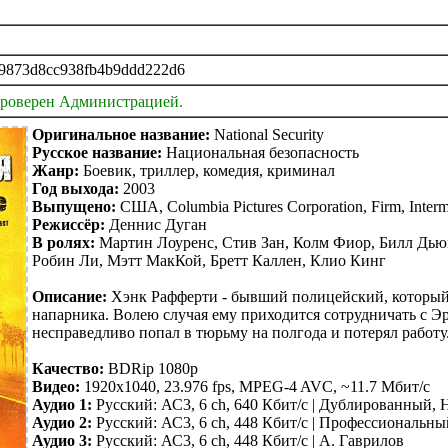
9873d8cc938fb4b9ddd222d6
проверен Администрацией.
Оригинальное название:
National Security
Русское название:
Национальная безопасность
Жанр:
Боевик, триллер, комедия, криминал
Год выхода:
2003
Выпущено:
США, Columbia Pictures Corporation, Firm, Interm
Режиссёр:
Деннис Дуган
В ролях:
Мартин Лоуренс, Стив Зан, Колм Фиор, Билл Дьюк
Робин Ли, Мэтт МакКой, Бретт Каллен, Клио Кинг
Описание:
Хэнк Рафферти - бывший полицейский, который 
напарника. Волею случая ему приходится сотрудничать с Э
несправедливо попал в тюрьму на полгода и потерял работу
Качество:
BDRip 1080p
Видео:
1920х1040, 23.976 fps, MPEG-4 AVC, ~11.7 Мбит/с
Аудио 1:
Русский: АС3, 6 ch, 640 Кбит/с | Дублированный,
Аудио 2:
Русский: АС3, 6 ch, 448 Кбит/с | Профессиональны
Аудио 3:
Русский: АС3, 6 ch, 448 Кбит/с | А. Гаврилов