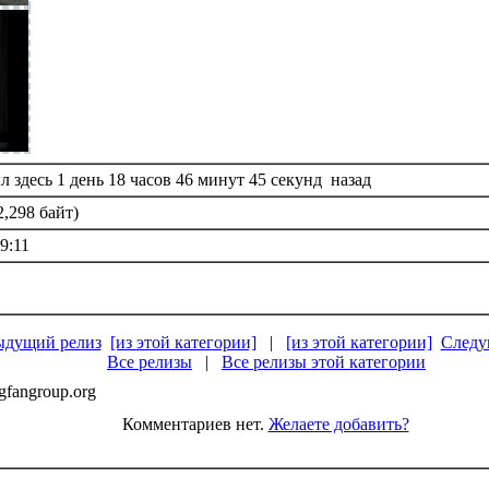
 здесь 1 день 18 часов 46 минут 45 секунд назад
2,298 байт)
9:11
ыдущий релиз
[из этой категории]
|
[из этой категории]
Следу
Все релизы
|
Все релизы этой категории
gfangroup.org
Комментариев нет.
Желаете добавить?